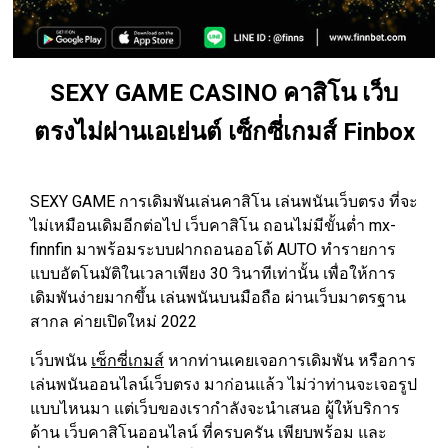
SEXY GAME CASINO คาสิโน เว็บ
ตรงไม่ผ่านเอเย่นต์ เซ็กซี่เกมส์ Finbox
SEXY GAME การเดิมพันเล่นคาสิโน เล่นพนันเว็บตรง ที่จะ
ไม่เหมือนเดิมอีกต่อไป เว็บ
คาสิโน
ถอนไม่มีขั้นต่ำ mx-
finnfin มาพร้อมระบบฝากถอนออโต้ AUTO ทำรายการ
แบบอัตโนมัติในเวลาเพียง 30 วินาทีเท่านั้น เพื่อให้การ
เดิมพันง่ายมากขึ้น เล่นพนันบนมือถือ ผ่านเว็บมาตรฐาน
สากล ค่ายเปิดใหม่ 2022
เว็บพนัน
เซ็กซี่เกมส์
หากท่านเคยเจอการเดิมพัน หรือการ
เล่นพนันออนไลน์เว็บตรง มาก่อนแล้ว ไม่ว่าท่านจะเจอรูป
แบบไหนมา แต่เว็บของเรากำลังจะนำเสนอ ผู้ให้บริการ
ด้าน เว็บคาสิโนออนไลน์ ที่ครบครัน เพียบพร้อม และ