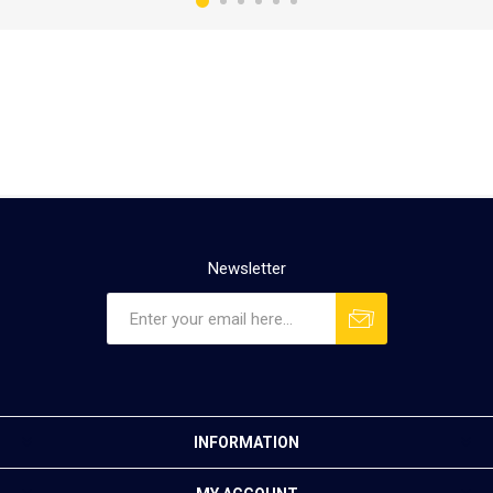
Newsletter
INFORMATION