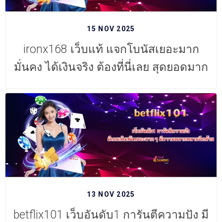
15 NOV 2025
ironx168 เว็บแท้ แจกโบนัสเยอะมาก
มั่นคง ได้เงินจริง ต้องที่นี่เลย สุดยอดมาก
13 NOV 2025
betflix101 เว็บอันดับ1 การันตีความปัง มี