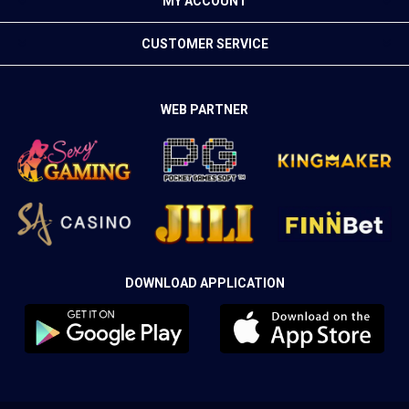
MY ACCOUNT
CUSTOMER SERVICE
WEB PARTNER
DOWNLOAD APPLICATION