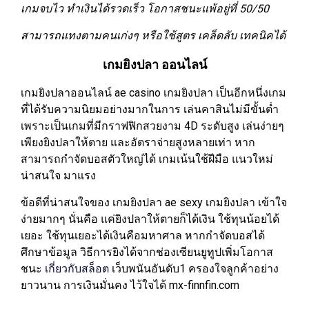
เกมจบไว ทำเงินได้รวดเร็ว โอกาสชนะแพ้อยู่ที่ 50/50
สามารถแทงตามคนเก่งๆ หรือใช้สูตร เคล็ดลับ เทคนิคได้
เกมยิงปลา ออนไลน์
เกมยิงปลาออนไลน์ ae casino เกมยิงปลา เป็นอีกหนึ่งเกม
ที่ได้รับความนิยมอย่างมากในการ เล่นคาสินไม่มีขั้นต่ำ
เพราะเป็นเกมที่มีกราฟฟิกสวยงาม 4D ระดับสูง เล่นง่ายๆ
เพียงยิงปลาให้ตาย และอัตราจ่ายสูงหลายเท่า หาก
สามารถกำจัดบอสตัวใหญ่ได้ เกมเน้นใช้ฝีมือ แนวใหม่
น่าสนใจ มาแรง
ข้อดีที่น่าสนใจของ เกมยิงปลา ae sexy เกมยิงปลา เข้าใจ
ง่ายมากๆ นั่นคือ แค่ยิงปลาให้ตายก็ได้เงิน ใช้ทุนน้อยได้
เยอะ ใช้ทุนเยอะได้เงินคือมหาศาล หากกำจัดบอสได้
ศึกษาข้อมูล วิธีการยิงได้จากช่องเซียนยูทูปเพิ่มโอกาส
ชนะ
เกี่ยวกับสล็อต
เว็บพนันอันดับ1 ครองใจลูกค้าอย่าง
ยาวนาน การเงินมั่นคง ไว้ใจได้ mx-finnfin.com