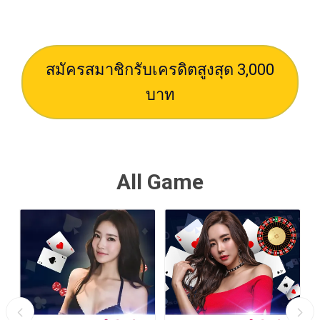
สมัครสมาชิกรับเครดิตสูงสุด 3,000
บาท
All Game