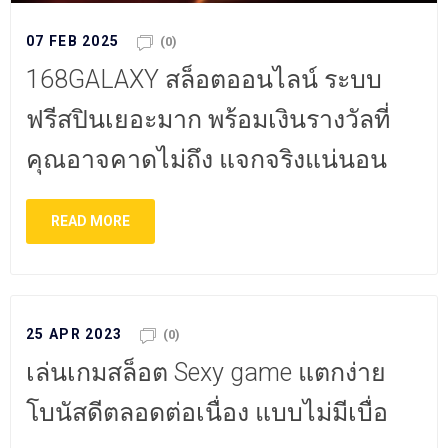
07 FEB 2025
(0)
168GALAXY สล็อตออนไลน์ ระบบ
ฟรีสปินเยอะมาก พร้อมเงินรางวัลที่
คุณอาจคาดไม่ถึง แจกจริงแน่นอน
READ MORE
25 APR 2023
(0)
เล่นเกมสล็อต Sexy game แตกง่าย
โบนัสดีตลอดต่อเนื่อง แบบไม่มีเบื่อ