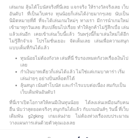
เล่นเกม ลุ้นได้โบนัสจริงที่นี่เลย แจกจริง ให้รางวัลจริงเลย เว็บ
อันดับ1 ที่เป็นเว็บตรง ทุนน้อยก็เล่นได้ง่ายมากๆเลย นับเป็น
นิมิตหมายที่ดี ที่จะได้เล่นเกมใหม่ๆ ทางเรา มีการนำเกมใหม่
เข้ามาทุกวันเลย สับเปลี่ยนไปเรื่อย ทำให้ลูกค้าไม่รู้สึกเบื่อ เล่น
แล้วเล่นอีก เคยเข้าเล่นเว็บนี้แล้ว วันพรุ่งนี้ก็มาเล่นใหม่ได้อีก
ไม่รู้สึกจำเจ โปรโมชั่นเยอะ จัดเต็มเลย เล่นเพื่อความสนุก
แบบเต็มที่กันได้แล้ว
ทุนน้อยไม่ต้องกังวล เล่นที่นี่ รับรองหมดกังวลเรื่องเงินไป
เลย
กำเงินบาทเดียวก็เล่นได้แล้ว ไม่ใช่แค่เกมบาคาร่า เริ่ม
เล่นง่ายๆ อย่างปั่นสล็อตก็ได้
ลุ้นสนุก เน้นทำโบนัส และกำไรแบบต่อเนื่อง สมกับเป็น
เว็บเดิมพันอันดับ1
ที่นี่เราเปิดโอกาสให้คนมีเงินทุนน้อย ได้ลงเล่นเหมือนกับคน
อื่น นับว่าสุดยอดจริงๆ สนุกกันได้แล้ว กับเกมมันส์ๆ วันนี้ ที่เว็บ
เดิมพัน g2gking เกมเล่นง่าย ไม่ต้องห่วงเรื่องงบประมาณ
วางแผนการเล่นด้วยตัวคุณเองเลย