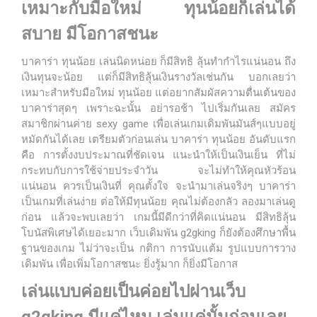
เหมาะกับมือใหม่ ทุนน้อยก็เล่นได้
สบาย มีโอกาสชนะ
บาคาร่า ทุนน้อย เล่นนิดหน่อย ก็มีสิทธิ ลุ้นทำกำไรแน่นอน ถึง
เงินทุนจะน้อย แต่ก็มีสิทธิลุ้นเงินรางวัลเช่นกัน บอกเลยว่า
เหมาะสำหรับมือใหม่ ทุนน้อย แต่อยากสัมผัสความตื่นเต้นของ
บาคาร่าสุดๆ เพราะฉะนั้น อย่ารอช้า ไปเริ่มกันเลย สมัคร
สมาชิกผ่านค่าย sexy game เพื่อเล่นเกมเดิมพันมันส์ๆแบบอยู่
หมัดกันได้เลย เตรียมตัวก่อนเล่น บาคาร่า ทุนน้อย อันดับแรก
คือ การตั้งงบประมาณที่ชัดเจน แนะนำให้เป็นเงินเย็น ที่ไม่
กระทบกับการใช้จ่ายประจำวัน จะไม่ทำให้คุณหัวร้อน
แน่นอน ควรเป็นเงินที่ คุณตั้งใจ จะนำมาเล่นจริงๆ บาคาร่า
เป็นเกมที่เล่นง่าย ต่อให้มีทุนน้อย คุณไม่ต้องกลัว ลองมาเล่นดู
ก่อน แล้วจะพบเลยว่า เกมนี้มีดีกว่าที่คิดแน่นอน มีสิทธิลุ้น
โบนัสพิเศษได้เยอะมาก เว็บเดิมพัน g2gking ก็ยังต้องศึกษาพื้น
ฐานของเกม ไม่ว่าจะเป็น กติกา การนับแต้ม รูปแบบการวาง
เดิมพัน เพื่อเพิ่มโอกาสชนะ ยิ่งรู้มาก ก็ยิ่งมีโอกาส
เล่นแบบค่อยเป็นค่อยไปผ่านเว็บ