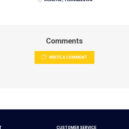
Comments
WRITE A COMMENT
T
CUSTOMER SERVICE