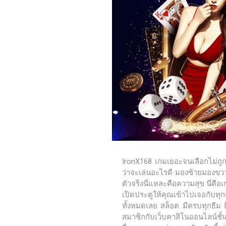
IronX168 เกมเยอะจนเลือกไม่ถูก ม
ว่าจะเล่นอะไรดี มองซ้ายมองขว
ตัวจริงนี่แหละคือความสุข นี่คื
เปิดประตูให้คุณเข้าไปเจอกับท
ทั้งหมดเลย สล็อต มีครบทุกธีม
สมาชิกกับเว็บคาสิโนออนไลน์ชั้น