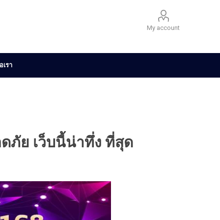
My account
่อเรา
 เว็บนี้น่าทึ่ง ที่สุด