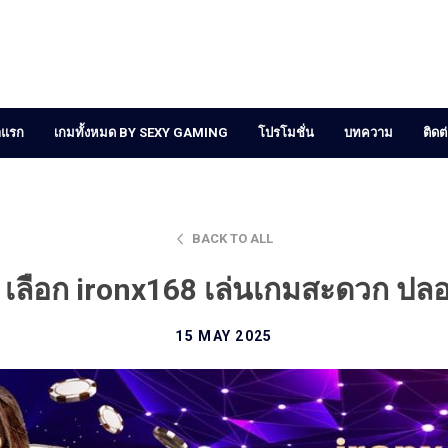
าแรก
เกมทั้งหมด BY SEXY GAMING
โปรโมชั่น
บทความ
ติดต
BACK TO ALL
ลือก ironx168 เล่นเกมสะดวก ปลอดภัย
15 MAY 2025