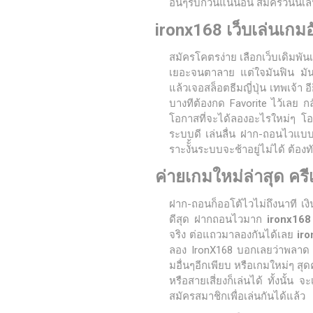
อื่นๆรบกวนแน่นอน สมัครวันนี้เล่
ironx168
เว็บเล่นเกม
สมัครโคตรง่าย เลือกเว็บเดิมพันเช
เยอะจนตาลาย แต่ใจมันฟิน มันเร
แล้วเจอสล็อตธีมญี่ปุ่น เทพเจ้า 
บางทีต้องกด Favorite ไว้เลย กล
โอกาสที่จะได้ลองอะไรใหม่ๆ โอก
ระบบดี เล่นลื่น ฝาก-ถอนไวแบบสาย
ราะงัั้นระบบจะช้าอยู่ไม่ได้ ต้องท
ค่ายเกมใหม่ล่าสุด ครี
ฝาก-ถอนก็ออโต้ไวไม่ถึงนาที เ
ดีสุด ฝากถอนไวมาก
ironx168
จริง ต่อแถวมาลองกันได้เลย
ir
ลอง IronX168 บอกเลยว่าพลาด แ
มอื่นๆอีกเพียบ หรือเกมใหม่ๆ สุ
หรือสายเสี่ยงก็เล่นได้ ทั้งนั้
สมัครสมาชิกเพื่อเล่นกันได้แล้ว