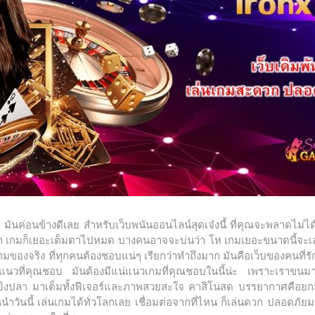
ันค่อนข้างดีเลย สำหรับเว็บพนันออนไลน์สุดเจ๋งนี้ ที่คุณจะพลาดไม่ได้ 
า เกมก็เยอะเต็มตาไปหมด บางคนอาจจะบ่นว่า โห เกมเยอะขนาดนี้จะเ
อเกมของจริง ที่ทุกคนต้องชอบแน่ๆ เรียกว่าทำถึงมาก มันคือเว็บของคนที่ร
ุกแนวที่คุณชอบ มันต้องมีแน่แนวเกมที่คุณชอบในนี้น่ะ เพราะเราขนมาใ
 ยิงปลา มาเต็มทั้งฟีเจอร์และภาพสวยสะใจ คาสิโนสด บรรยากาศคือยกมา
นำวันนี้ เล่นเกมได้ทั่วโลกเลย เชื่อมต่อจากที่ไหน ก็เล่นดวก ปลอดภัย