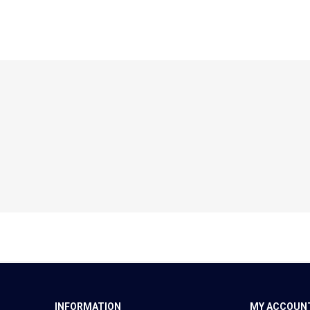
INFORMATION
MY ACCOUN