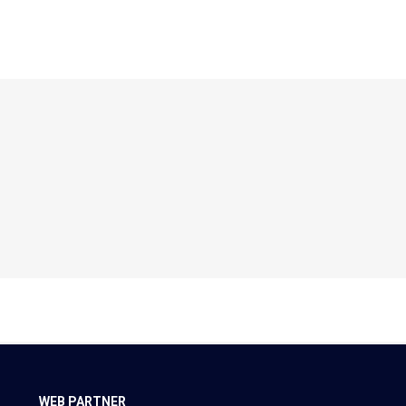
WEB PARTNER