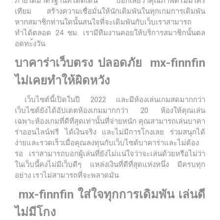
ภายใต้มาตรฐานที่โดดเด่น บอกเลยว่าคุณภาพดีไม่มีใคร
เทียม สร้างความเชื่อมั่นให้นักเดิมพันในทุกเกมการเดิมพัน
หากสมาชิกท่านใดนั้นสนใจที่จะเดิมพันกับเว็บเราสามารถ
ทำได้ตลอด 24 ชม. เรามีทีมงานคอยให้บริการสมาชิกนั้นตล
อดทะ้งวัน
บาคาร่าเว็บตรง ปลอดภัย mx-finnfin
ไม่เคยทำให้ผิดหวัง
เว็บไซต์นี้เปิดในปี 2022 และมีห้องเล่นเกมสดมากกว่า
เว็บไซต์ยังได้อัปเดตห้องเกมมากกว่า 20 ห้องให้คุณเล่น
เฉพาะห้องเกมที่ดีที่สุดเท่านั้นที่จ่ายหนัก คุณสามารถเล่นบาคา
ร่าออนไลน์ฟรี ได้เงินจริง และไม่มีการโกงเลย ร่วมสนุกได้
ง่ายและรวดเร็วเมื่อคุณลงทุนกับเว็บไซต์บาคาร่าและไม่ต้อง
รอ เราสามารถบอกผู้เล่นที่ยังไม่แน่ใจว่าจะเล่นด้วยหรือไม่ว่า
ในเว็บนี้คงไม่มีเว็บดีๆ แหล่งเงินที่ดีที่สุดแห่งหนึ่ง มีครบทุก
อย่าง เราไม่สามารถที่จะพลาดมัน
mx-finnfin ใส่ใจทุกการเดิมพัน เล่นดี
ไม่มีโกง