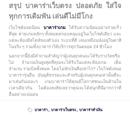
สรุป บาคาร่าเว็บตรง ปลอดภัย ใส่ใจ
ทุกการเดิมพัน เล่นดีไม่มีโกง
เว็บไซต์ยอดนิยม
บาคาร่าเกม
ได้รับความนิยมอย่างรวดเร็ว
ที่สุด ค่ายเกมหลักๆ ทั้งหมดครอบคลุมอยู่ในเว็บไซต์เดียว และ
แต่ละห้องมีสไตล์ของตัวเอง ระบบที่ดี เล่นเหมือนนั่งอยู่ในคาสิ
โนจริง ๆ รวมทั้งบาคาร่าให้บริการทุกวันตลอด 24 ชั่วโมง
นอกจากนี้ยังมีคำถามสำคัญว่าผู้เล่นทุกคนจะได้รับรางวัลหรือ
ไม่ จำนวนเงินสูงสุดที่คุณจะได้รับในแต่ละห้องเกม เต็ม
จำนวน รวมบิลทั้งหมด โดยไม่หักเงินคือเท่าไร? เว็บไซต์เสนอ
บาคาร่ารุ่นอื่น มันยุติธรรมและสำหรับผู้เล่นทุกคนเท่านั้นที่จะ
มาเล่นกันเยอะๆ เกมบาคาร่าให้คุณมีโอกาสชนะเงินล้านใน
เวลาเดียวกัน ไม่ต้องสงสัยเลยว่าคุณจะได้สนุกที่นี่มากกว่าที่
อื่นอย่างแน่นอน
บาคาร่า
,
บาคาร่าเว็บตรง
,
บาคาร่าทำเงิน