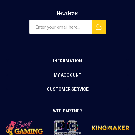
Newsletter
INFORMATION
MY ACCOUNT
CUSTOMER SERVICE
WEB PARTNER