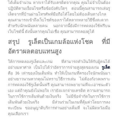
ได้เต็มจำนวน หากเราได้รับเครดิตจากคุณ คุณไม่จำเป็นต้อง
ปฏิบัติตามเงื่อนไขหรือข้อบังคับใดๆ ตอนนี้คุณสามารถเล่นรู
เล็ตจากที่บ้านผ่านโทรศัพท์มือถือได้โดยไม่ต้องเดินทางไกล
คุณสามารถเข้าถึงเว็บไซต์ของเราได้หลากหลายวิธีซึ่งสะดวก
สำหรับนักพนันหลายคน นอกจากนี้ยังมีการทดลองใช้ฟรีบน
เว็บไซต์นี้ ดังนั้นหากคุณไม่เชื่อ คุณสามารถลองดูได้
สรุป รูเล็ตเป็นเกมล้อแห่งโชค ที่มี
อัตราผลตอบแทนสูง
ให้การทดลองรูเล็ตและเกม ที่สามารถทำเงินให้กับผู้คนได้
อย่างมหาศาล เป็นไปได้ว่าอัตราการจ่ายสูงสุดของเกม
รูเล็ต
คือ 36 เท่าของเงินเดิมพัน ทำให้เป็นเกมที่ครองใจนักพนันมา
อย่างยาวนานหากคุณไม่ทราบวิธีการเล่น ไม่ต้องกังวลเพราะ
การทดลองใช้รูเล็ตนั้นฟรี คุณสามารถพยายามที่จะเอาชนะตัว
เอง แต่ถ้าคุณยังไม่พอใจ เรายังแจกจ่ายเครดิต ความสามารถ
ในการใช้การเดิมพันด้วยเงินจริง ไม่มีข้อจำกัดในการใช้การ
เดิมพันด้วยเงินจริง มีส่วนร่วมในเกมที่คุ้มค่าโดยการลง
ทะเบียน ขออนุญาติบริการท่านอย่างเต็มที่ จะไม่ผิดหวังเมื่อ
คุณเลือกเรา