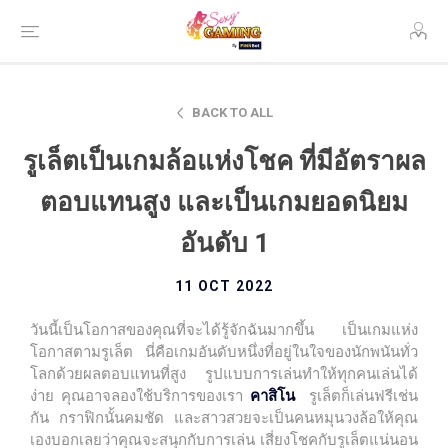
BACK TO ALL
รูเล็ตเป็นเกมล้อแห่งโชค ที่มีอัตราผล
ตอบแทนสูง และเป็นเกมยอดนิยม
อันดับ 1
11 OCT 2022
วันนี้เป็นโอกาสของคุณที่จะได้รู้จักฉันมากขึ้น เป็นเกมแห่ง
โอกาสตามรูเล็ต นี่คือเกมอันดับหนึ่งที่อยู่ในใจของนักพนันทั่ว
โลกด้วยผลตอบแทนที่สูง รูปแบบการเล่นทำให้ทุกคนเล่นได้
ง่าย คุณอาจลองใช้บริการของเรา
คาสิโน
รูเล็ตก็เล่นฟรีเช่น
กัน กราฟิกนั้นคมชัด และสาวสวยจะเป็นคนหมุนวงล้อให้คุณ
เองบอกเลยว่าคุณจะสนุกกับการเล่น เสี่ยงโชคกับรูเล็ตแน่นอน