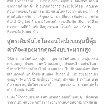
อาจไม่ทำกำไรได้ ไม่ว่าในกรณีใดผู้เล่นจะต้องชำระคืนทุน
จากการเดิมพันคี่ ในอนาคตวิธีการนี้จะยังใช้ได้อยู่ คุณอาจ
ต้องการลองเปลี่ยนตารางเดิมพันไฮโลหลังจากแพ้ประมาณ 4
เดิมพันติดต่อกัน บางทีคุณสามารถเปลี่ยนผลลัพธ์ของการเดิม
พันได้ นั่งดูก่อน 3-6 เกมโดยไม่ต้องวางเดิมพัน เป็นการดีที่จะ
ตรวจสอบสถิติอีกครั้งเพื่อดูว่ากระแสน้ำเปลี่ยนแปลงไปใน
ทิศทางใดในขณะนั้น
สูตรเดิมพันไฮโลออนไลน์แบบสุ่มนี้คุ้ม
ค่าที่จะลองหากคุณมีงบประมาณสูง
ใช้สูตรการเดิมพันแบบสุ่ม คุณจะเดิมพันหมายเลขสุ่มเธรด
ตามเกมลูกเต๋าเกมก่อนหน้าของเกมลูกเต๋าออนไลน์อย่างไหน
ซึ่งหากใช้วิธีการดังต่อไปนี้ ตอนแรกจะไม่เดิมพันแค่เลขเดียว
ผู้เล่นอาจเดิมพันด้วยคะแนนสูง ในกรณีนี้ แต้มสูงของลูกเต๋า
จะอยู่ที่: 6/5/4/3/2 ดังนั้นอย่าวางเดิมพันเพียง 1 เท่านั้น หาก
ตัวเลขปรากฏขึ้นในช่วงเวลานี้ คุณจะสามารถชนะได้ครั้ง
เดียวโดยอัตโนมัติ
มันจะให้การรับประกันคืนทุนหากคุณออกเป็นเลขคู่ เนื่องจาก
ว่าการเดิมพันประเภทนี้จะกระจายตัวเลขค่อนข้างมากที่มีสาย