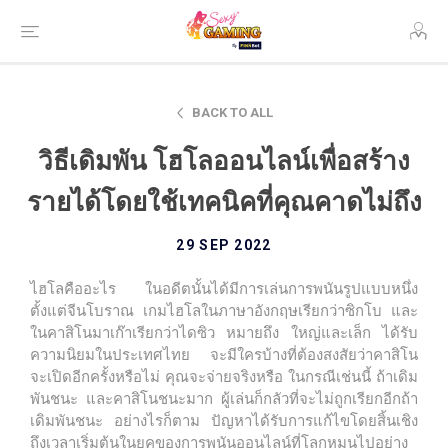
BACK TO ALL
วิธีเดิมพัน โฮโลออนไลน์เพื่อสร้าง
รายได้โดยใช้เทคนิคที่คุณคาดไม่ถึง
29 SEP 2022
ไฮโลคืออะไร ในอดีตนั้นได้มีการเล่นการพนันรูปแบบหนึ่ง
ตั้งแต่จีนโบราณ เกมไฮโลในภาษาอังกฤษเรียกว่าซิกโบ และ
ในคาสิโนมาเก๊าเรียกว่าไดซิว หมายถึง ใหญ่และเล็ก ได้รับ
ความนิยมในประเทศไทย จะมีใครบ้างที่ต้องสงสัยว่าคาสิโน
จะเปิดอีกครั้งหรือไม่ คุณจะจ่ายจริงหรือ ในกรณีเช่นนี้ ถ้าเดิม
พันชนะ และคาสิโนชนะมาก ผู้เล่นก็กลัวที่จะไม่ถูกเรียกอีกถ้า
เดิมพันชนะ อย่างไรก็ตาม ปัญหาได้รับการแก้ไขโดยสิ้นเชิง
ถึงเวลาเริ่มต้นในยุคของการพนันออนไลน์ที่โลกหมุนไปอย่าง