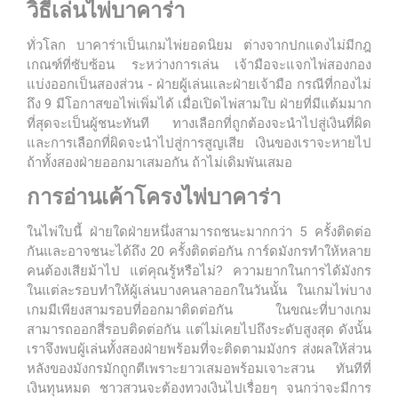
วิธีเล่นไพ่บาคาร่า
ทั่วโลก บาคาร่าเป็นเกมไพ่ยอดนิยม ต่างจากปกแดงไม่มีกฎ
เกณฑ์ที่ซับซ้อน ระหว่างการเล่น เจ้ามือจะแจกไพ่สองกอง
แบ่งออกเป็นสองส่วน - ฝ่ายผู้เล่นและฝ่ายเจ้ามือ กรณีที่กองไม่
ถึง 9 มีโอกาสขอไพ่เพิ่มได้ เมื่อเปิดไพ่สามใบ ฝ่ายที่มีแต้มมาก
ที่สุดจะเป็นผู้ชนะทันที ทางเลือกที่ถูกต้องจะนำไปสู่เงินที่ผิด
และการเลือกที่ผิดจะนำไปสู่การสูญเสีย เงินของเราจะหายไป
ถ้าทั้งสองฝ่ายออกมาเสมอกัน ถ้าไม่เดิมพันเสมอ
การอ่านเค้าโครงไพ่บาคาร่า
ในไพ่ใบนี้ ฝ่ายใดฝ่ายหนึ่งสามารถชนะมากกว่า 5 ครั้งติดต่อ
กันและอาจชนะได้ถึง 20 ครั้งติดต่อกัน การ์ดมังกรทำให้หลาย
คนต้องเสียม้าไป แต่คุณรู้หรือไม่? ความยากในการได้มังกร
ในแต่ละรอบทำให้ผู้เล่นบางคนลาออกในวันนั้น ในเกมไพ่บาง
เกมมีเพียงสามรอบที่ออกมาติดต่อกัน ในขณะที่บางเกม
สามารถออกสี่รอบติดต่อกัน แต่ไม่เคยไปถึงระดับสูงสุด ดังนั้น
เราจึงพบผู้เล่นทั้งสองฝ่ายพร้อมที่จะติดตามมังกร ส่งผลให้ส่วน
หลังของมังกรมักถูกตีเพราะยาวเสมอพร้อมเจาะสวน ทันทีที่
เงินทุนหมด ชาวสวนจะต้องทวงเงินไปเรื่อยๆ จนกว่าจะมีการ