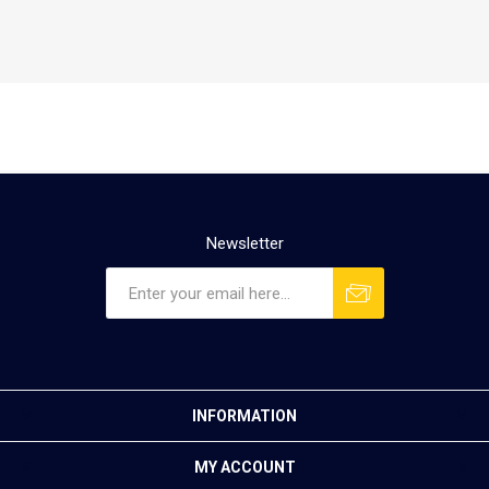
Newsletter
INFORMATION
MY ACCOUNT