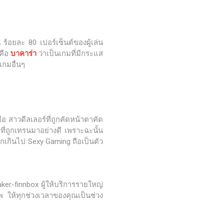
้อยละ 80 เปอร์เซ็นต์ของผู้เล่น
็คือ
บาคาร่า
ว่าเป็นเกมที่มีกระแส
เกมอื่นๆ
็คือ สาวดีลเลอร์ที่ถูกคัดหน้าตาคัด
ี่ถูกเทรนมาอย่างดี เพราะฉะนั้น
มากเกินไป Sexy Gaming ถือเป็นตัว
er-finnbox ผู้ให้บริการรายใหญ่
าพ ให้ทุกช่วงเวลาของคุณเป็นช่วง