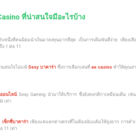
Casino
ที่น่าสนใจมีอะไรบ้าง
ดับหนึ่งที่คนนิยมนำเงินมาลงทุนมากที่สุด
เป็นการเดิมพันที่ง่าย เพียงเลื
ถึง 1 ต่อ 11
บความสนใจไม่แพ้
Sexy
บาคาร่า
ซึ่งการเลือกเล่นที่
ae casino
ทำให้คุณส
นออนไลน์
Sexy Gaming นำมาให้บริการ ซึ่งยังคงกติกาเหมือนเดิม เช่นเ
0 เท่า
ับ
เซ็กซี่บาคาร่า
เพียงแค่แตกต่างตรงที่ไม่ต้องนับแต้มให้ยุ่งยาก การด
อ 11 เท่า