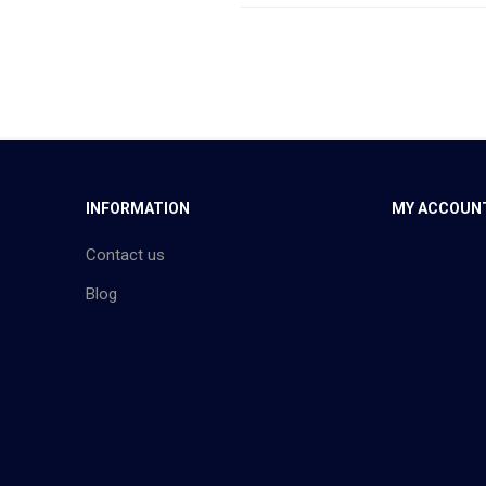
INFORMATION
MY ACCOUN
Contact us
Blog