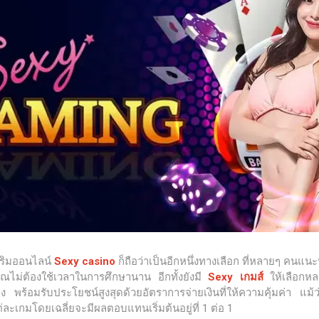
ิมออนไลน์
Sexy casino
ก็ถือว่าเป็นอีกหนึ่งทางเลือก ที่หลายๆ คน
่คุณไม่ต้องใช้เวลาในการศึกษานาน อีกทั้งยังมี
Sexy
เกมส์
ให้เลือกห
ร้อมรับประโยชน์สูงสุดด้วยอัตราการจ่ายเงินที่ให้ความคุ้มค่า แม้ว
่ละเกมโดยเฉลี่ยจะมีผลตอบแทนเริ่มต้นอยู่ที่ 1 ต่อ 1