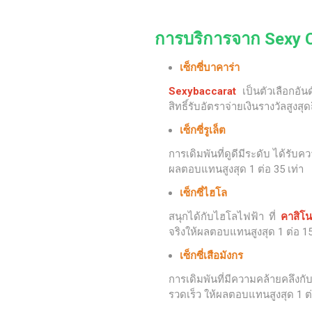
การบริการจาก
Sexy 
เซ็กซี่บาคาร่า
Sexybaccarat
เป็นตัวเลือกอัน
สิทธิ์รับอัตราจ่ายเงินรางวัลสูงสุด
เซ็กซี่รูเล็ต
การเดิมพันที่ดูดีมีระดับ ได้รั
ผลตอบแทนสูงสุด 1 ต่อ 35 เท่า
เซ็กซี่ไฮโล
สนุกได้กับไฮโลไฟฟ้า ที่
คาสิโ
จริงให้ผลตอบแทนสูงสุด 1 ต่อ 15
เซ็กซี่เสือมังกร
การเดิมพันที่มีความคล้ายคลึงก
รวดเร็ว ให้ผลตอบแทนสูงสุด 1 ต่