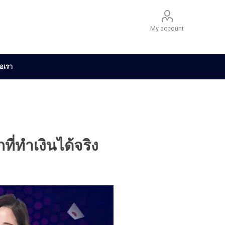
My account
่อเรา
ี่ทำเงินได้จริง