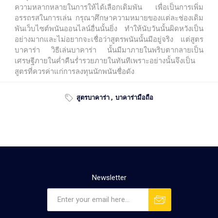
ความหลากหลายในการให้ได้เลือกเดิมพัน เพื่อเป็นการเพิ่ม
อรรถรสในการเล่น กรุณาศึกษาความหมายของแต่ละช่องเดิม
พันเว็บไซต์พนันออนไลน์อื่นนั้นยิ่ง ทำให้นับวันนั้นผิดหวังเป็น
อย่างมากและไม่อยากจะเชื่อว่าสูตรพนันนั้นมีอยู่จริง แต่สูตร
บาคาร่า วิธีเล่นบาคาร่า นั้นมีมาภายในพริบตากลายเป็น
เศรษฐีภายในค่ำคืนร่ำรวยภายในทันทีเพราะอย่างนั้นจึงเป็น
สูตรที่ควรค่าแก่การลงทุนนักพนันชื่อดัง
สูตรบาคาร่า
,
บาคาร่ามือถือ
Newsletter