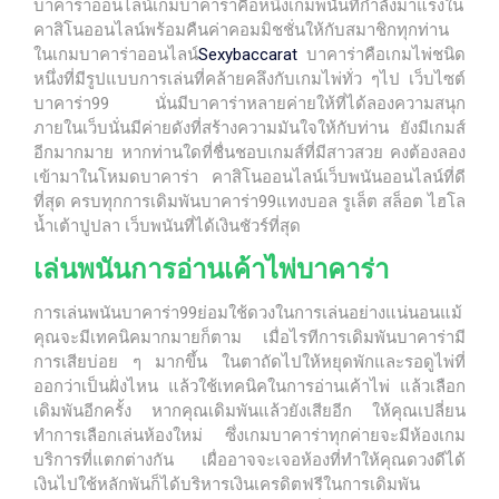
บาคาร่าออนไลน์เกมบาคาร่าคือหนึ่งเกมพนันที่กำลังมาแรงใน
คาสิโนออนไลน์พร้อมคืนค่าคอมมิชชั่นให้กับสมาชิกทุกท่าน
ในเกมบาคาร่าออนไลน์
Sexybaccarat
บาคาร่าคือเกมไพ่ชนิด
หนึ่งที่มีรูปแบบการเล่นที่คล้ายคลึงกับเกมไพ่ทั่ว ๆไป เว็บไซต์
บาคาร่า99 นั่นมีบาคาร่าหลายค่ายให้ที่ได้ลองความสนุก
ภายในเว็บนั่นมีค่ายดังที่สร้างความมันใจให้กับท่าน ยังมีเกมส์
อีกมากมาย หากท่านใดที่ชื่นชอบเกมส์ที่มีสาวสวย คงต้องลอง
เข้ามาในโหมดบาคาร่า คาสิโนออนไลน์เว็บพนันออนไลน์ที่ดี
ที่สุด ครบทุกการเดิมพันบาคาร่า99แทงบอล รูเล็ต สล็อต ไฮโล
น้ำเต้าปูปลา เว็บพนันที่ได้เงินชัวร์ที่สุด
เล่นพนันการอ่านเค้าไพ่บาคาร่า
การเล่นพนันบาคาร่า99ย่อมใช้ดวงในการเล่นอย่างแน่นอนแม้
คุณจะมีเทคนิคมากมายก็ตาม เมื่อไรทีการเดิมพันบาคาร่ามี
การเสียบ่อย ๆ มากขึ้น ในตาถัดไปให้หยุดพักและรอดูไพ่ที่
ออกว่าเป็นฝั่งไหน แล้วใช้เทคนิคในการอ่านเค้าไพ่ แล้วเลือก
เดิมพันอีกครั้ง หากคุณเดิมพันแล้วยังเสียอีก ให้คุณเปลี่ยน
ทำการเลือกเล่นห้องใหม่ ซึ่งเกมบาคาร่าทุกค่ายจะมีห้องเกม
บริการที่แตกต่างกัน เผื่ออาจจะเจอห้องที่ทำให้คุณดวงดีได้
เงินไปใช้หลักพันก็ได้บริหารเงินเครดิตฟรีในการเดิมพัน