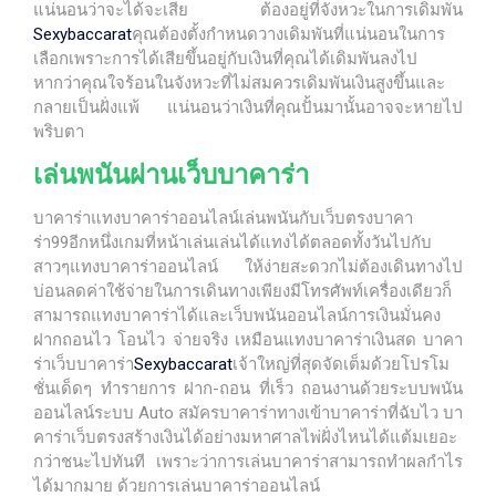
แน่นอนว่าจะได้จะเสีย ต้องอยู่ที่จังหวะในการเดิมพัน
Sexybaccarat
คุณต้องตั้งกำหนดวางเดิมพันที่แน่นอนในการ
เลือกเพราะการได้เสียขึ้นอยู่กับเงินที่คุณได้เดิมพันลงไป
หากว่าคุณใจร้อนในจังหวะที่ไม่สมควรเดิมพันเงินสูงขึ้นและ
กลายเป็นฝั่งแพ้ แน่นอนว่าเงินที่คุณปั้นมานั้นอาจจะหายไป
พริบตา
เล่นพนันผ่านเว็บบาคาร่า
บาคาร่าแทงบาคาร่าออนไลน์เล่นพนันกับเว็บตรงบาคา
ร่า99อีกหนึ่งเกมที่หน้าเล่นเล่นได้แทงได้ตลอดทั้งวันไปกับ
สาวๆแทงบาคาร่าออนไลน์ ให้ง่ายสะดวกไม่ต้องเดินทางไป
บ่อนลดค่าใช้จ่ายในการเดินทางเพียงมีโทรศัพท์เครื่องเดียวก็
สามารถแทงบาคาร่าได้และเว็บพนันออนไลน์การเงินมั่นคง
ฝากถอนไว โอนไว จ่ายจริง เหมือนแทงบาคาร่าเงินสด บาคา
ร่าเว็บบาคาร่า
Sexybaccarat
เจ้าใหญ่ที่สุดจัดเต็มด้วยโปรโม
ชั่นเด็ดๆ ทำรายการ ฝาก-ถอน ที่เร็ว ถอนงานด้วยระบบพนัน
ออนไลน์ระบบ Auto สมัครบาคาร่าทางเข้าบาคาร่าที่ฉับไว บา
คาร่าเว็บตรงสร้างเงินได้อย่างมหาศาลไพ่ฝั่งไหนได้แต้มเยอะ
กว่าชนะไปทันที เพราะว่าการเล่นบาคาร่าสามารถทำผลกำไร
ได้มากมาย ด้วยการเล่นบาคาร่าออนไลน์