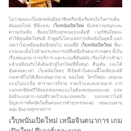
ไม่ว่าคุณจะเป็นนักพนันมืออาชีพหรือเพิ่งเริ่มสนใจในการเดิม
พันออนไลน์ ที่นี่แหละ
เว็บพนันเปิดใหม่
มีแต่ความสนุกและ
ความบันเทิง ที่มอบให้กับทุกคนแบบเต็มที่ เวอร์ชันใหม่จะ
ทำให้คุณติดใจทันที ถ้าพูดถึงโลกแห่งการเดิมพันในยุคนี้ บอก
เลยว่าไม่เหมือนเดิมอีกต่อไป ตอนนี้มี
เว็บพนันเปิดใหม่
ที่มา
แรงและเต็มไปด้วยประสบการณ์ที่เหนือจินตนาการสุดๆ ทั้งใน
เรื่องของเกม การบริการ และระบบที่ทันสมัย เรียกได้ว่าเข้ามา
แล้วเหมือนกับได้เดินเข้าสู่โลกใหม่ที่ทั้งสนุก ตื่นเต้น และได้
ลุ้นตลอดเวลา เว็บพนันใหม่ๆ ที่เปิดตัวในตอนนี้ไม่เพียงแค่มี
เกมคาสิโนให้เลือกเล่นมากมาย ของใหม่ ใครก็ชอบ เล่นเกม
แบบไม่น่าเบื่อ ทำรายการก็ง่าย รวดเร็วและสะดวกมาก การ
แจกเครดิตฟรีให้ลองเล่นเกมแบบไม่ต้องลงทุนเยอะเลย แถม
ยังมีระบบฝาก-ถอนที่รวดเร็วและปลอดภัย บอกเลยว่าไม่มี
ปัญหาการติดขัดในขั้นตอนการทำธุรกรรมเลย เล่นแบบผ่าน
ฉลุย ลุ้นง่ายทุกรายการ
เว็บพนันเปิดใหม่
เหนือจินตนาการ เกม