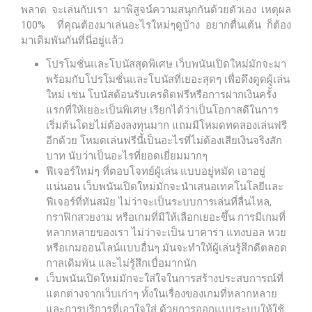
พลาด จะเล่นกับเรา มาพิสูจน์ความสนุกกันด้วยตัวเอง เหตุผล
100% ที่คุณต้องมาเล่นอะไรใหม่ๆดูบ้าง อยากตื่นเต้น ก็ต้อง
มาเดิมพันกันที่นี่อยู่แล้ว
โปรโมชั่นและโบนัสสุดพิเศษ เว็บพนันเปิดใหม่มักจะมา
พร้อมกับโปรโมชั่นและโบนัสที่เยอะสุดๆ เพื่อดึงดูดผู้เล่น
ใหม่ เช่น โบนัสต้อนรับเครดิตฟรีหรือการฝากเงินครั้ง
แรกที่ให้เยอะเป็นพิเศษ เรียกได้ว่าเป็นโอกาสดีในการ
เริ่มต้นโดยไม่ต้องลงทุนมาก แถมมีโหมดทดลองเล่นฟรี
อีกด้วย โหมดเล่นฟรีนี้เป็นอะไรที่ไม่ต้องเสียเงินจริงสัก
บาท นับว่าเป็นอะไรที่ยอดเยี่ยมมากๆ
ฟีเจอร์ใหม่ๆ ที่ตอบโจทย์ผู้เล่น แบบอยู่หมัด เอาอยู่
แน่นอน เว็บพนันเปิดใหม่มักจะนำเสนอเทคโนโลยีและ
ฟีเจอร์ที่ทันสมัย ไม่ว่าจะเป็นระบบการเล่นที่ลื่นไหล,
กราฟิกสวยงาม หรือเกมที่มีให้เลือกเยอะขึ้น การมีเกมที่
หลากหลายของเรา ไม่ว่าจะเป็น บาคาร่า แทงบอล หวย
หรือเกมออนไลน์แบบอื่นๆ มันจะทำให้ผู้เล่นรู้สึกดีตลอด
กาลเดิมพัน และไม่รู้สึกเบื่อมากนัก
เว็บพนันเปิดใหม่มักจะใส่ใจในการสร้างประสบการณ์ที่
แตกต่างจากเว็บเก่าๆ ทั้งในเรื่องของเกมที่หลากหลาย
และการบริการที่เอาใจใส่ ด้วยการออกแบบระบบให้ใช้