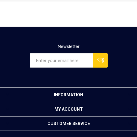
Newsletter
INFORMATION
MY ACCOUNT
CUSTOMER SERVICE