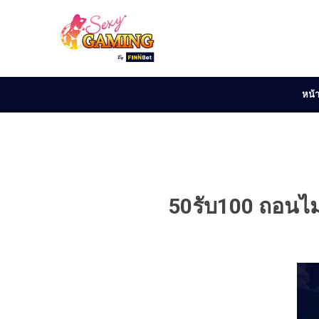
หน้
50รับ100 ถอนไม่