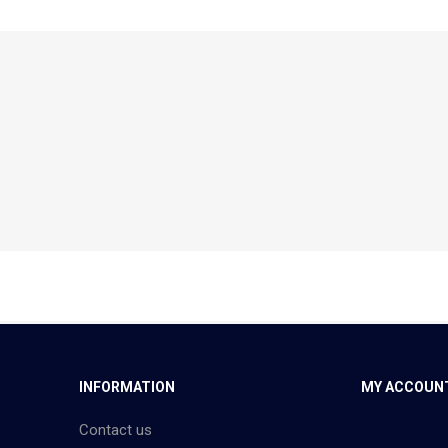
INFORMATION
MY ACCOUN
Contact us