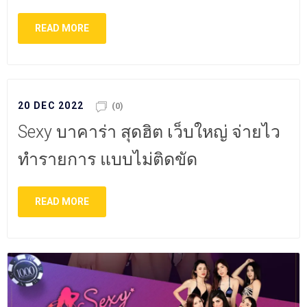
READ MORE
20 DEC 2022
(0)
Sexy บาคาร่า สุดฮิต เว็บใหญ่ จ่ายไว
ทำรายการ แบบไม่ติดขัด
READ MORE