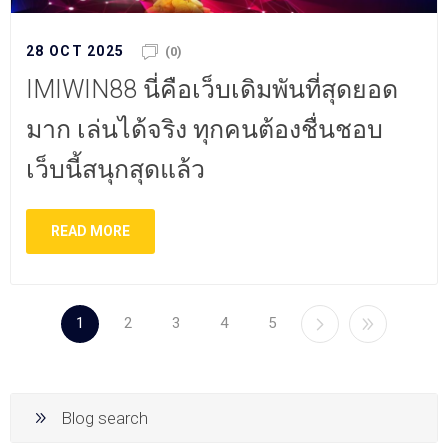
28 OCT 2025
(0)
IMIWIN88 นี่คือเว็บเดิมพันที่สุดยอด
มาก เล่นได้จริง ทุกคนต้องชื่นชอบ
เว็บนี้สนุกสุดแล้ว
READ MORE
1
2
3
4
5
Blog search