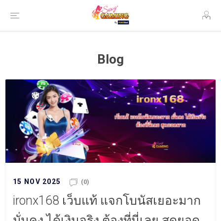
Blog
15 NOV 2025
(0)
ironx168 เว็บแท้ แจกโบนัสเยอะมาก
มั่นคง ได้เงินจริง ต้องที่นี่เลย สุดยอด