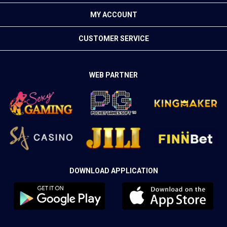
MY ACCOUNT
CUSTOMER SERVICE
WEB PARTNER
DOWNLOAD APPLICATION