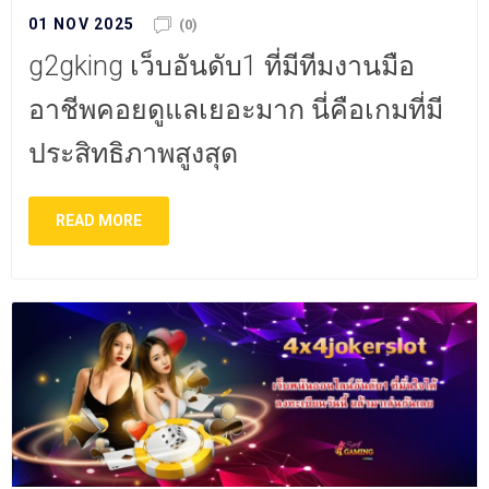
01 NOV 2025
(0)
g2gking เว็บอันดับ1 ที่มีทีมงานมือ
อาชีพคอยดูแลเยอะมาก นี่คือเกมที่มี
ประสิทธิภาพสูงสุด
READ MORE