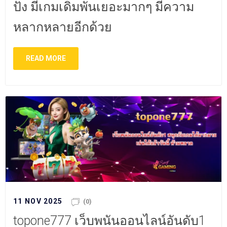
ปัง มีเกมเดิมพันเยอะมากๆ มีความ
หลากหลายอีกด้วย
READ MORE
11 NOV 2025
(0)
topone777 เว็บพนันออนไลน์อันดับ1