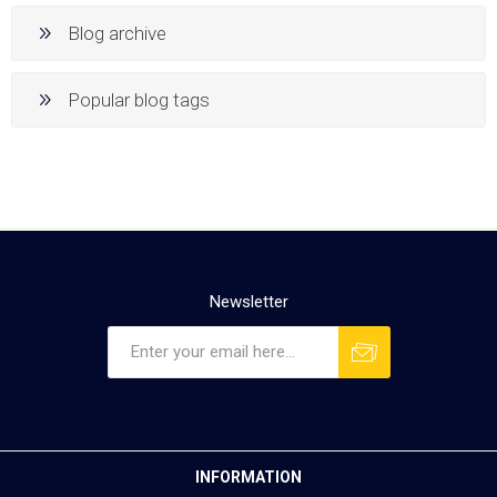
Blog archive
Popular blog tags
Newsletter
INFORMATION