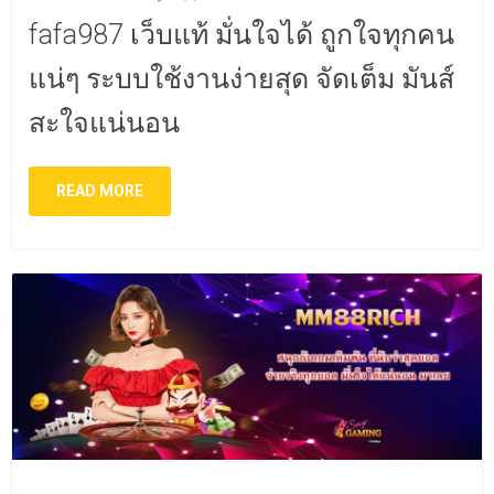
fafa987 เว็บแท้ มั่นใจได้ ถูกใจทุกคน
แน่ๆ ระบบใช้งานง่ายสุด จัดเต็ม มันส์
สะใจแน่นอน
READ MORE