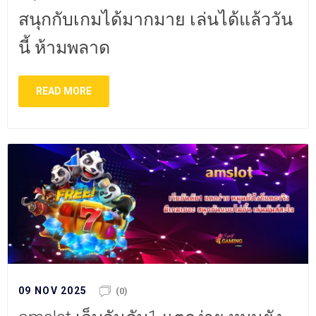
สนุกกับเกมได้มากมาย เล่นได้แล้ววัน
นี้ ห้ามพลาด
READ MORE
09 NOV 2025
(0)