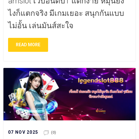
amslot เว็บอันดับ1 แตกง่าย หมุนยัง
ไงก็แตกจริง มีเกมเยอะ สนุกกันแบบ
ไม่อั้น เล่นมันส์สะใจ
READ MORE
07 NOV 2025
(0)