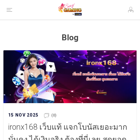
Blog
15 NOV 2025
(0)
ironx168 เว็บแท้ แจกโบนัสเยอะมาก
มั่นคง ได้เงินจริง ต้องที่นี่เลย สุดยอด