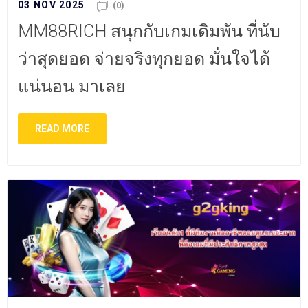
03 NOV 2025
(0)
MM88RICH สนุกกับเกมเดิมพัน ที่นับ
ว่าสุดยอด จ่ายจริงทุกยอด มั่นใจได้
แน่นอน มาเลย
READ MORE