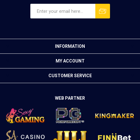
INFORMATION
MY ACCOUNT
CUSTOMER SERVICE
WEB PARTNER