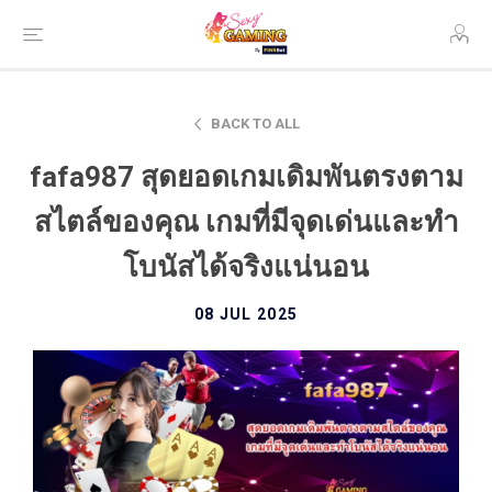
BACK TO ALL
fafa987 สุดยอดเกมเดิมพันตรงตาม
สไตล์ของคุณ เกมที่มีจุดเด่นและทำ
โบนัสได้จริงแน่นอน
08 JUL 2025