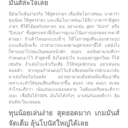
มันส์สะใจเลย
นี่มันเว็บลุ้นง่ายจริง ใช้สูตรง่ายๆ เพื่อเพิ่มโอกาสชนะ บาคาร่า
ทุนน้อย ใช้สูตรง่ายๆ และเพิ่มโอกาสชนะได้อีก บาคาร่ามีสูตร
ง่ายๆ ที่ใช้ได้ผลกับหลายๆ คน อย่างเช่น สูตร “มังกร” หรือ
“ปิงปอง” ซึ่งสูตรเหล่านี้เป็นการดูแนวโน้มการออกผลจากตาที่
ผ่านมา ถ้าเค้าไพ่ออกแบบซ้ำๆ ก็มีโอกาสสูงที่จะออกตามรูป
แบบเดิมอีกครั้ง เราสามารถแทงตามสูตรเหล่านี้ได้ แต่ยังไง
ก็ตามอย่าไปทุ่มเงินหมดหน้าตัก ค่อยๆ ลงเงินตามงบที่เรา
กำหนดเอาไว้ ถ้าสูตรนี้ ยังไม่หนำใจ จะมองหาสูตรใหม่ ก็ได้
เช่นกัน ถ้าเล่นไปแล้วเริ่มเสีย ก็ให้หยุดพักก่อน อย่าเล่นจน
หมดตัว หากคุณกำหนดงบไว้แล้วเสียหมดก็ควรพักและกลับ
มาเล่นใหม่ในวันหลัง อย่าพยายามเดิมพันเพิ่มเพื่อเอาคืน
เพราะจะทำให้คุณเสี่ยงเสียมากขึ้น ค่อยๆ เล่น ค่อยๆ สะสม
กำไรจะดีกว่า เน้นเล่นแบบผ่อนคลาย ไม่ต้องเครียดจะดีกว่า
เยอะ เชื่อถือได้100% มั่นใจได้จริงๆ มาเล่นกันเลยดีกว่า ลุ้น
มันส์สะใจแน่นอน
ทุนน้อยเล่นง่าย สุดยอดมาก เกมมันส์
จัดเต็ม ลุ้นโบนัสใหญ่ได้เลย