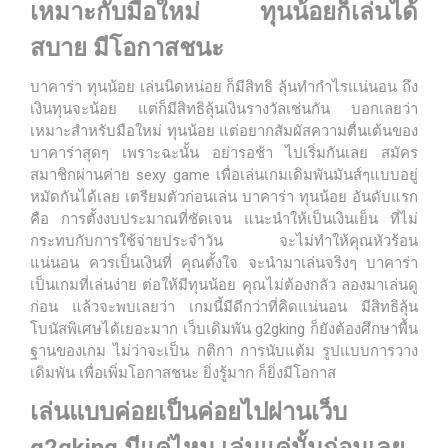
เหมาะกับมือใหม่ ทุนน้อยก็เล่นได้
สบาย มีโอกาสชนะ
บาคาร่า ทุนน้อย เล่นนิดหน่อย ก็มีสิทธิ ลุ้นทำกำไรแน่นอน ถึง
เงินทุนจะน้อย แต่ก็มีสิทธิลุ้นเงินรางวัลเช่นกัน บอกเลยว่า
เหมาะสำหรับมือใหม่ ทุนน้อย แต่อยากสัมผัสความตื่นเต้นของ
บาคาร่าสุดๆ เพราะฉะนั้น อย่ารอช้า ไปเริ่มกันเลย สมัคร
สมาชิกผ่านค่าย sexy game เพื่อเล่นเกมเดิมพันมันส์ๆแบบอยู่
หมัดกันได้เลย เตรียมตัวก่อนเล่น บาคาร่า ทุนน้อย อันดับแรก
คือ การตั้งงบประมาณที่ชัดเจน แนะนำให้เป็นเงินเย็น ที่ไม่
กระทบกับการใช้จ่ายประจำวัน จะไม่ทำให้คุณหัวร้อน
แน่นอน ควรเป็นเงินที่ คุณตั้งใจ จะนำมาเล่นจริงๆ บาคาร่า
เป็นเกมที่เล่นง่าย ต่อให้มีทุนน้อย คุณไม่ต้องกลัว ลองมาเล่นดู
ก่อน แล้วจะพบเลยว่า เกมนี้มีดีกว่าที่คิดแน่นอน มีสิทธิลุ้น
โบนัสพิเศษได้เยอะมาก เว็บเดิมพัน g2gking ก็ยังต้องศึกษาพื้น
ฐานของเกม ไม่ว่าจะเป็น กติกา การนับแต้ม รูปแบบการวาง
เดิมพัน เพื่อเพิ่มโอกาสชนะ ยิ่งรู้มาก ก็ยิ่งมีโอกาส
เล่นแบบค่อยเป็นค่อยไปผ่านเว็บ