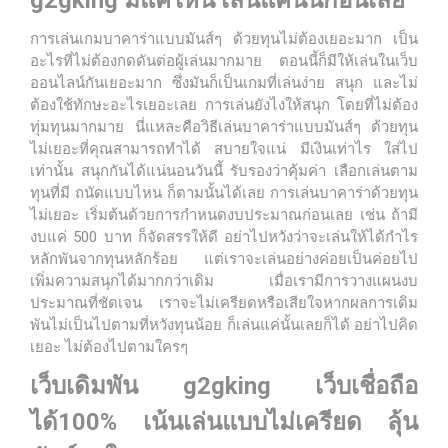
g2gking มีแค่ไหน เล่นแค่นั้นก่อนเลย
การเล่นเกมบาคาร่าแบบมันส์ๆ ด้วยทุนไม่ต้องเยอะมาก เป็น
อะไรที่ไม่ต้องกดดันต่อผู้เล่นมากมาย ตอนนี้ก็มีให้เล่นในเว็บ
ออนไลน์กันเยอะมาก ซึ่งมันก็เป็นเกมที่เล่นง่าย สนุก และไม่
ต้องใช้ทักษะอะไรเยอะเลย การเล่นยังไงให้สนุก โดยที่ไม่ต้อง
ทุ่มทุนมากมาย นี่แหละคือวิธีเล่นบาคาร่าแบบมันส์ๆ ด้วยทุน
ไม่เยอะที่คุณสามารถทำได้ สบายใจแน่ มีเงินเท่าไร ใส่ไป
เท่านั้น สนุกกันได้แน่นอนวันนี้ รับรองว่าคุ้มค่า เลือกเล่นตาม
ทุนที่มี ถนัดแบบไหน ก็ตามนั้นได้เลย การเล่นบาคาร่าด้วยทุน
ไม่เยอะ เริ่มต้นด้วยการกำหนดงบประมาณก่อนเลย เช่น ถ้ามี
งบแค่ 500 บาท ก็จัดสรรให้ดี อย่าไปหวังว่าจะเล่นให้ได้กำไร
หลักพันจากทุนหลักร้อย แต่เราจะเล่นอย่างค่อยเป็นค่อยไป
เพิ่มความสนุกได้มากกว่าเดิม เมื่อเรามีการวางแผนงบ
ประมาณที่ชัดเจน เราจะไม่เครียดหรือเสียใจหากผลการเดิม
พันไม่เป็นไปตามที่หวังทุนน้อย ก็เล่นแค่นั้นเลยก็ได้ อย่าไปคิด
เยอะ ไม่ต้องไปตามใครๆ
เว็บเดิมพัน g2gking เว็บเชื่อถือ
ได้100% เน้นเล่นแบบไม่เครียด ลุ้น