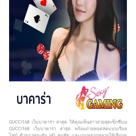
GUCCI168 เว็บบาคาร่า ล่าสุด ให้คุณเห็นสาวสวยสุดเซ็กซี่บน
GUCCI168 เว็บบาคาร่า ล่าสุด พร้อมถ่ายทอดสดแบบเรียล
ไทม์ ด้วยภาพระดับ HD คมชัด และเกมหลากหลายให้เลือกดู