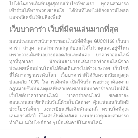
ไปได้ในการเดิมพันสูงสุดบนเว็บไซต์ของเรา ทุกคนสามารถ
เข้าร่วมได้หากพวกเขาสนใจ ได้ทันทีโดยไม่ต้องดาวน์โหลด
แอพพลิเคชั่นให้เปลืองพื้นที่
เว็บบาคาร่า เว็บที่มีคนเล่นมากที่สุด
มอบประสบการณ์บาคาร่าออนไลน์ที่ดีที่สุด GUCCI168 เว็บบา
คาร่า ล่าสุด คุณสามารถสนุกกับเกมได้ไม่ว่าคุณจะอยู่ที่ไหน
เพราะวางเดิมพันอย่างปลอดภัยและมั่นคง บาคาร่าออนไลน์
ทุกที่ทุกเวลา นักพนันสามารถเล่นบาคาร่าออนไลน์จาก
ประเทศเพื่อนบ้านโดยไม่ต้องเดินทางไปต่างประเทศ เว็บไซต์
นี้ได้มาตรฐานระดับโลก เว็บบาคาร่าที่ได้รับความนิยมสูงสุด
ปลอดภัย 100% ในการเดิมพัน เปิดให้บริการอย่างถูกต้องตาม
กฎหมายซึ่งเป็นเหตุผลที่หลายคนชอบเล่นบาคาร่าออนไลน์ที่นี่
เว็บไซต์บาคาร่าออนไลน์ บาคาร่าออนไลน์ ของเราจะ
ตอบแทนสมาชิกที่เล่นวันนี้ด้วยโบนัสต่างๆ คุ้มแน่นอนกับสิทธิ
ประโยชน์เต็มๆ ลงทะเบียนเพื่อเดิมพันตอนนี้ ตราบใดที่คุณ
เล่นอย่างมีสติ ก็ไม่จำเป็นต้องลังเล แน่นอนว่าคุณจะสามารถ
ทำเงินบนเว็บไซต์ต่าง ๆ เมื่อเล่นคาสิโนออนไลน์