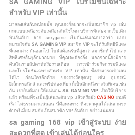
SA GAMING VIP
โปรโมชั่นเฉพาะ
สำหรับ VIP เท่านั้น
มาลองเล่นกันหน่อยมั้ย คุณเองก็อยากจะเป็นสมาชิก vip เล่น
เกมแบบเหนือระดับเหมือนกันใช่ไหม บริการพิเศษจากเว็บเดิม
พันอันดับ1 จาก sexygame เริ่มต้นเล่นเกมบาคาร่า แบบ
สบายใจกับ
SA GAMING VIP
สมาชิก VIP จะได้รับสิทธิพิเศษ
ที่แตกต่าง กันออกไป โบนัสต้อนรับที่สูงกว่าสมาชิกทั่วไป และ
สิทธิเศษอื่นๆอีกมากมาย ที่คุณจะต้องอึ้ง นอกจากนี้ยังมีการ
คืนเงินรายสัปดาห์หรือรายเดือน การเข้าร่วมกิจกรรมพิเศษ
และโปรโมชั่นเฉพาะสำหรับ VIP เท่านั้น ซึ่งสามารถเข้าเล่น
ได้ไว ก่อนใครอีกด้วย ของรางวัลสุดหรู เช่น อุปกรณ์
อิเล็กทรอนิกส์ และทริปท่องเที่ยว ก็เป็นอีกหนึ่งรางวัลพิเศษเช่น
กัน เรายินดีมอบให้แน่นอน
SA GAMING VIP
เปิดให้บริการ
แล้ว พร้อมที่จะเป็นผู้เล่นระดับ vip แล้วหรือยัง
CASINO
เกมดี
เริส ไม่ธรรมดาแน่นอน นี่คือหนทาง ที่จะพาคุณได้เล่นเกมระ
ดับพรีเมี่ยม สมกับเป็นสมาชิก VIP อันดับ1 อย่างแน่นอน
sa gaming 168 vip เข้าสู่ระบบ
ง่าย
สะดวกที่สุด เข้าเล่นได้ก่อนใคร