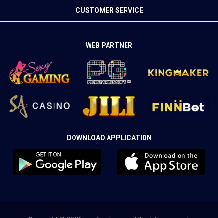
CUSTOMER SERVICE
WEB PARTNER
DOWNLOAD APPLICATION