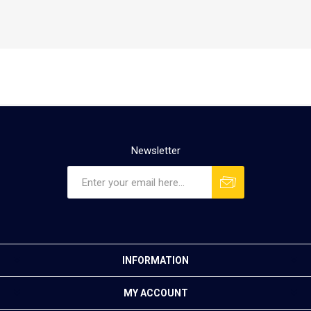
Newsletter
INFORMATION
MY ACCOUNT