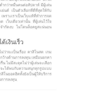
่ำกว่าหมื่นคนต่อสัปดาห์ มีผู้เล่น
ต์ เป็นตัวเลือกที่ดี่ที่สุดให้กับ
น เพราะเราเป็นเว็บแท้ที่ทำการจด
บเดียวเท่านั้น ที่ผู้เล่นไว้ใจ
ม่จำกัดงบ ไม่โดนล็อคยูสแน่นอน
ด้เงินเร็ว
 ไม่ว่าจะเป็นเรื่อง คาสิโนสด เกม
ิดกว้างด้านการลงทุน เหมือนยกคา
 ไม่มีสะดุดไม่ว่าผู้เล่นจะเลือก
ก็จะได้พบกับความสนุกทุกรูปแบบ
ิโนยอดฮิตทั้งยังเป็นผู้ให้บริการ
องการลงทุน