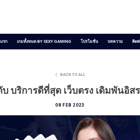
าแรก
เกมทั้งหมด BY SEXY GAMING
โปรโมชั่น
บทความ
ติดต
BACK TO ALL
 บริการดีที่สุด เว็บตรง เดิมพันอิสร
08 FEB 2023