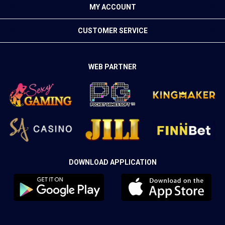
MY ACCOUNT
CUSTOMER SERVICE
WEB PARTNER
DOWNLOAD APPLICATION