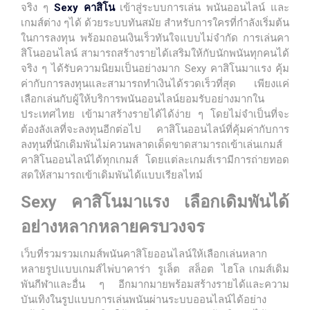
จริง ๆ
Sexy คาสิโน
เข้าสู่ระบบการเล่น พนันออนไลน์ และ
เกมส์ต่าง ๆได้ ด้วยระบบทันสมัย สำหรับการใครที่กำลังเริ่มต้น
ในการลงทุน พร้อมถอนเงินเร็วทันใจแบบไม่จำกัด การเล่นคา
สิโนออนไลน์ สามารถสร้างรายได้เสริมให้กับนักพนันทุกคนได้
จริง ๆ ได้รับความนิยมเป็นอย่างมาก Sexy คาสิโนมาแรง คุ้ม
ค่ากับการลงทุนและสามารถทำเงินได้รวดเร็วที่สุด เพียงแค่
เลือกเล่นกับผู้ให้บริการพนันออนไลน์ยอมรับอย่างมากใน
ประเทศไทย เข้ามาสร้างรายได้ได้ง่าย ๆ โดยไม่จำเป็นที่จะ
ต้องลังเลที่จะลงทุนอีกต่อไป คาสิโนออนไลน์ที่คุ้มค่ากับการ
ลงทุนที่นักเดิมพันไม่ควนพลาดเด็ดขาดสามารถเข้าเล่นเกมส์
คาสิโนออนไลน์ได้ทุกเกมส์ โดยแต่ละเกมส์เรามีการถ่ายทอด
สดให้สามารถเข้าเดิมพันได้แบบเรียลไทม์
Sexy คาสิโนมาแรง เลือกเดิมพันได้
อย่างหลากหลายครบวงจร
เว็บที่รวมรวมเกมส์พนันคาสิโยออนไลน์ให้เลือกเล่นหลาก
หลายรูปแบบเกมส์ไพ่บาคาร่า รูเล็ต สล็อต ไฮโล เกมส์เดิม
พันกีฬาและอื่น ๆ อีกมากมายพร้อมสร้างรายได้และความ
บันเทิงในรูปแบบการเล่นพนันผ่านระบบออนไลน์ได้อย่าง