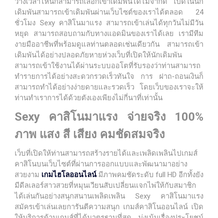
ว่างเวลาไหนก็สามารถเลือกเข้าเดิมพันได้ไม่จำกัด เปิดในนัก
เดิมพันสามารถเข้าเดิมพันผ่านเว็บไซต์ของเราได้ตลอด 24
ชั่วโมง Sexy คาสิโนมาแรง สามารถเข้าเล่นได้ทุกวันไม่มีวัน
หยุด สามารถสอบถามกับทางแอดมินของเราได้เลย เรามีทีม
งายมืออาชีพที่พร้อมดูแลท่านตลอดเช่นเดียวกัน สามารถเข้า
เดิมพันได้อย่างปลอดภัยหายห่วงเว็บที่เปิดให้นักเดิมพัน
สามารถเข้าใช้งานได้ผ่านระบบออโตที่รับรองว่าท่านสามารถ
ทำรายการได้อย่างสะดวกรวดเร็วทันใจ การ ฝาถ-ถอนเงินก็
สามารถทำได้อย่างง่ายดายและรวดเร็ว โดยเว็บของเราจะให้
ท่านทำเราการได้ด้วยตังเองเพียงไม่กี่นาที่เท่านั้น
Sexy คาสิโนมาแรง จ่ายจริง 100%
ภาพ แสง สี เสียง คมชัดสมจริง
เว็บที่เปิดให้ท่านสามารถสร้างรายได้และเพลิดเพลินไปเกมส์
คาสิโนบนเว็บไซต์ที่ผ่านการออกแบบและพัฒนามาอย่าง
สวยงาม
เกมไฮโลออนไลน์
มีภาพคมชัดระดับ full HD อีกทั้งยัง
มีดีลเลอร์สาวสวยที่หมุนเวียนสับเปลี่ยนแจกไพ่ให้กับสมาชิก
ได้เล่นกันอย่างสนุกสนานเพลิดเพลิน Sexy คาสิโนมาแรง
สมัครเข้าเล่นเลยการันตีความสนุก เกมส์คาสิโนออนไลน์ เปิด
ให้บริการด้านเกมส์ที่ได้มาตรฐานที่สุด มุ่งเน้นเรื่องประโยชน์