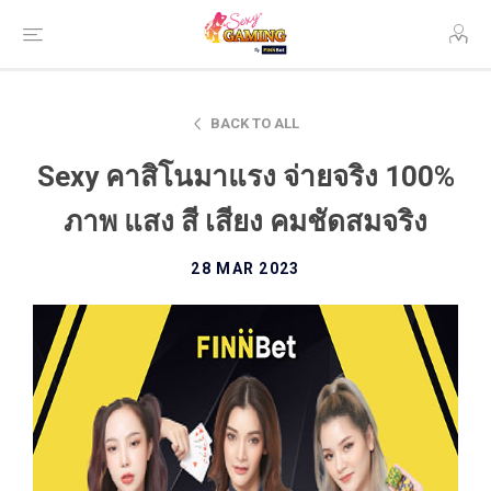
BACK TO ALL
Sexy คาสิโนมาแรง จ่ายจริง 100%
ภาพ แสง สี เสียง คมชัดสมจริง
28 MAR 2023