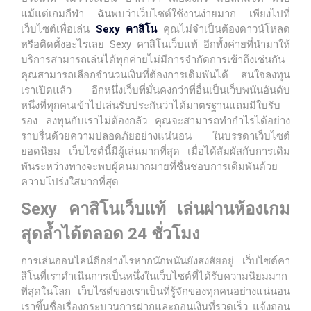
แม้แต่เกมกีฬา ฉันพบว่าเว็บไซต์ใช้งานง่ายมาก เพียงไปที่
เว็บไซต์เพื่อเล่น
Sexy คาสิโน
คุณไม่จำเป็นต้องดาวน์โหลด
หรือติดตั้งอะไรเลย Sexy คาสิโนเว็บแท้ อีกทั้งค่ายที่นำมาให้
บริการสามารถเล่นได้ทุกค่ายไม่มีการจำกัดการเข้าถึงเช่นกัน
คุณสามารถเลือกจำนวนเงินที่ต้องการเดิมพันได้ สนใจลงทุน
เราเปิดแล้ว อีกหนึ่งเว็บที่มั่นคงกว่าที่อื่นเป็นเว็บพนันอันดับ
หนึ่งที่ทุกคนเข้าไปเล่นรับประกันว่าได้มาตรฐานแถมมีใบรับ
รอง ลงทุนกับเราไม่ต้องกลัว คุณจะสามารถทำกำไรได้อย่าง
ราบรื่นด้วยความปลอดภัยอย่างแน่นอน ในบรรดาเว็บไซต์
ยอดนิยม เว็บไซต์นี้มีผู้เล่นมากที่สุด เมื่อได้สัมผัสกับการเดิม
พันระหว่างทางจะพบผู้คนมากมายที่ชื่นชอบการเดิมพันด้วย
ความโปร่งใสมากที่สุด
Sexy คาสิโนเว็บแท้ เล่นผ่านห้องเกม
สุดล้ำได้ตลอด 24 ชั่วโมง
การเล่นออนไลน์ดีอย่างไรหากนักพนันยังสงสัยอยู่ เว็บไซต์คา
สิโนที่เราดำเนินการเป็นหนึ่งในเว็บไซต์ที่ได้รับความนิยมมาก
ที่สุดในโลก เว็บไซต์ของเราเป็นที่รู้จักของทุกคนอย่างแน่นอน
เราขึ้นชื่อเรื่องกระบวนการฝากและถอนเงินที่รวดเร็ว แจ้งถอน