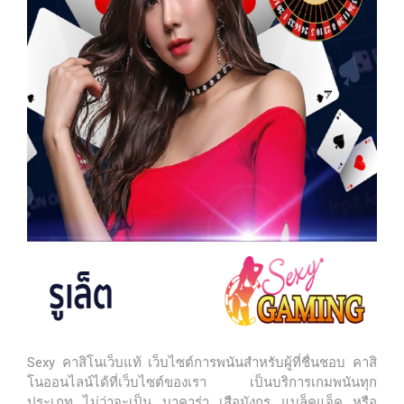
Sexy คาสิโนเว็บแท้ เว็บไซต์การพนันสำหรับผู้ที่ชื่นชอบ คาสิ
โนออนไลน์ได้ที่เว็บไซต์ของเรา เป็นบริการเกมพนันทุก
ประเภท ไม่ว่าจะเป็น บาคาร่า เสือมังกร แบล็คแจ็ค หรือ