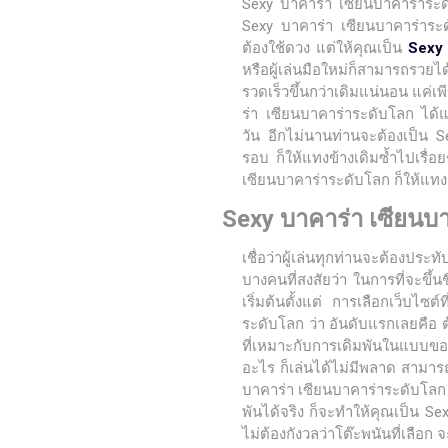
Sexy บาคาร่า เซียนบาคาร่าระด
Sexy บาคาร่า เซียนบาคาร่าระด
ต้องใช้ดวง แต่ให้คุณเป็น
Sexy 
หรือผู้เล่นมือใหม่ก็สามารถรวย
รวดเร็วขึ้นกว่าเดิมแน่นอน แค่เ
ร่า เซียนบาคาร่าระดับโลก
ได้แ
วัน อีกไม่นานท่านจะต้องเป็น 
รอบ ก็ให้แทงข้างเดิมซ้ำไปเรื่อ
เซียนบาคาร่าระดับโลก ก็ให้
Sexy บาคาร่า เซียนบ
เชื่อว่าผู้เล่นทุกท่านจะต้องปร
บางคนที่สงสัยว่า ในการที่จะขึ้
เริ่มต้นตั้งแต่ การเลือกเว็บไ
ระดับโลก
ว่า อันดับแรกเลยคือ 
ที่เหมาะกับการเดิมพันในแบบขอ
อะไร ก็เล่นได้ไม่มีพลาด สามารถใ
บาคาร่า เซียนบาคาร่าระดับโลก
พันได้จริง ก็จะทำให้คุณเป็น Se
ไม่ต้องกังวลว่าโต๊ะพนันที่เลือก 