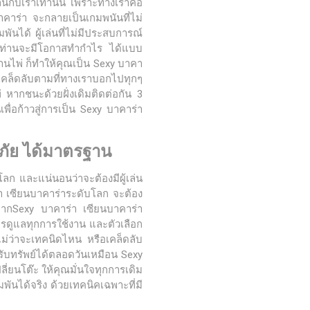
กับเราเท่านั้น เพราะทางเราคือ
คาร่า จะกลายเป็นเกมพนันที่ไม่
นได้ ผู้เล่นที่ไม่มีประสบการณ์
ยว่าท่านจะมีโอกาสทำกำไร ได้แบบ
่านไพ่ ก็ทำให้คุณเป็น Sexy บาคา
ดูเคล็ดลับตามที่ทางเราบอกไปทุกๆ
หากชนะด้วยฝั่งเดิมติดต่อกัน 3
พื่อก้าวสู่การเป็น Sexy บาคาร่า
ดภัย ได้มาตรฐาน
บโลก
และแน่นอนว่าจะต้องมีผู้เล่น
ร่า เซียนบาคาร่าระดับโลก จะต้อง
อบจากSexy บาคาร่า เซียนบาคาร่า
ารดูแลทุกการใช้งาน และตัวเลือก
ม่ว่าจะเทคนิดไหน หรือเคล็ดลับ
้นรับทรัพย์ได้ตลอดวันเหมือน Sexy
ปลี่ยนโต๊ะ ให้คุณมั่นใจทุกการเดิม
พันได้จริง ด้วยเทคนิคเฉพาะที่มี