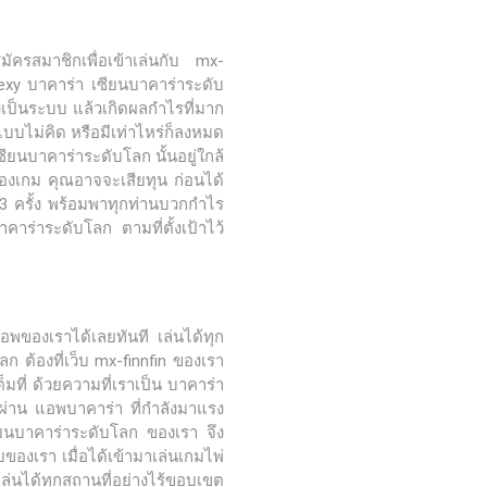
สมัครสมาชิกเพื่อเข้าเล่นกับ mx-
 Sexy บาคาร่า เซียนบาคาร่าระดับ
ย่างเป็นระบบ แล้วเกิดผลกำไรที่มาก
นแบบไม่คิด หรือมีเท่าไหร่ก็ลงหมด
เซียนบาคาร่าระดับโลก
นั้นอยู่ใกล้
้องเกม คุณอาจจะเสียทุน ก่อนได้
น 3 ครั้ง พร้อมพาทุกท่านบวกกำไร
นบาคาร่าระดับโลก
ตามที่ตั้งเป้าไว้
อพของเราได้เลยทันที เล่นได้ทุก
โลก
ต้องที่เว็บ mx-finnfin ของเรา
มที่ ด้วยความที่เราเป็น บาคาร่า
ล่นผ่าน แอพบาคาร่า ที่กำลังมาแรง
ซียนบาคาร่าระดับโลก ของเรา จึง
ของเรา เมื่อได้เข้ามาเล่นเกมไพ่
ล่นได้ทุกสถานที่อย่างไร้ขอบเขต