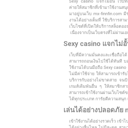
Sexy casino แจกไม่อั้น เว็บท
ค่ายให้สมาชิกที่เข้ามาใช้งานสนุ
มาอยู่บนเว็บ mx-finnfin.com ม
งานได้อย่างเต็มที่ ใช้บริการสา
เว็บไซต์ที่เปิดให้บริการสล็อตอ
เนื่องจากเป็นเว็บตรงที่ไม่ผ่านเอ
Sexy casino แจกไม่อั้น
เว็บที่มีความมั่นคงและเชื่อถือไ
สามารถถอนเงินไปใช้ได้ทันที บ
ใช้งานได้บนมือถือ Sexy casino
ไม่มีค่าใช้จ่าย ให้สามารถเข้ารับ
บริการกับอย่างไม่ขาดสาย จนปัจ
เกมส์เดิมพันอื่น ๆ ให้สมาชิกสาม
สามารถเข้าใช้งานผ่านเว็บไซต์ข
ได้ทุกประเภท การัยตีความสนุก เ
เล่นได้อย่างปลอดภัย 
เข้าใช้งานได้อย่างรวดเร็ว เข้า
ได้อย่างลื่นไหล ไม่มีสะดุด ส