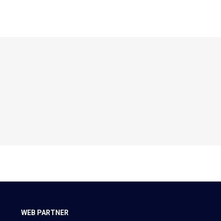
WEB PARTNER