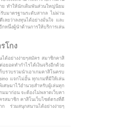
าย ทำให้นักเดิมพันส่วนใหญ่นิยม
 ได้รับมาตรฐานระดับสากล ไม่ผ่าน
นตีเลยว่าลงทุนได้อย่างมั่นใจ และ
ีกหนึ่งผู้นำด้านการให้บริการเล่น
การโกง
่นได้อย่างง่ายๆสมัคร สมาชิกคาสิ
ต่อยอดทำกำไรได้เงินจริงอีกด้วย
ารเก็บรวบรวมนำเอาเกมคาสิโนครบ
no แจกไม่อั้น ทุกเกมที่มีให้เล่น
เศษมาไว้อำนวยสำหรับผู้เล่นทุก
นเกมมาก่อน จะต้องไม่พลาดเว็บคา
ัครสมาชิก คาสิโนเว็บไซต์ตรงที่ดี
นมาก ร่วมสนุกสนานได้อย่างง่ายๆ