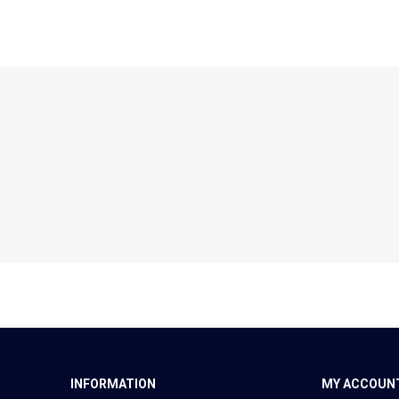
INFORMATION
MY ACCOUN