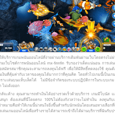
้บริการเกมพนันออนไลน์ที่ง่ายผ่านบริการเดิมพันผ่านเว็บโดยตรงไม่ผ่
มเว็บไซต์การพนันออนไลน์ mx-finnfin รับรองว่าเด็ดแน่นอน การเล่นเ
่อสมัครสมาชิกคุณจะสามารถลงทุนได้ฟรี เพื่อให้มีสิทธิ์ทดลองใช้ คุณต
นที่คุ้มค่ากับเวลาของคุณได้มากกว่าที่คุณคิด โดยทั่วไปเกมนี้เป็นเกมย
พราะเล่นบนแท็บเล็ตได้ ไม่มีข้อจำกัดของระบบปฏิบัติการในระบบเก
ก ไม่เด้งออก
่เมาส์จะค้าง คุณสามารถทำเงินได้อย่างรวดเร็วด้วยบริการ เกมมีโบนัส แล
นุก ต้องเล่นที่นี่โดยตรง 100%ไม่ต้องกังวลว่าจะไม่ทำเงิน ลงทุนกับเ
้าหมายคือทำให้เกมนี้น่าสนใจยิ่งขึ้นสำหรับนักพนันโดยเสนอทางเลือกท
เล่นเกมออนไลน์เพื่อสร้างรายได้สามารถเข้าถึงได้ผ่านบริการที่ฉันรับปร