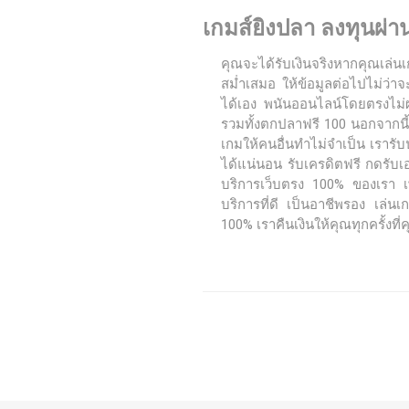
เกมส์ยิงปลา ลงทุนผ่า
คุณจะได้รับเงินจริงหากคุณเล่
สม่ำเสมอ ให้ข้อมูลต่อไปไม่ว่
ได้เอง พนันออนไลน์โดยตรงไม่ผ
รวมทั้งตกปลาฟรี 100 นอกจากนี้
เกมให้คนอื่นทำไม่จำเป็น เรารั
ได้แน่นอน รับเครดิตฟรี กดรับเอง
บริการเว็บตรง 100% ของเรา เพ
บริการที่ดี เป็นอาชีพรอง เล่
100% เราคืนเงินให้คุณทุกครั้งที