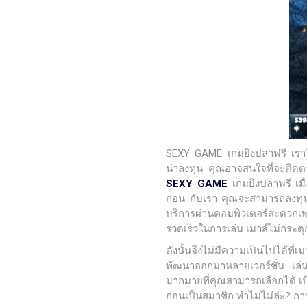
SEXY GAME เกมยิงปลาฟรี เราให
น่าลงทุน คุณอาจสนใจที่จะติดตา
SEXY GAME
เกมยิงปลาฟรี เมื
ก่อน กับเรา คุณจะสามารถลงทุนเงิ
บริการผ่านคอมพิวเตอร์สะดวกเ
รวดเร็วในการเล่น เมาส์ไม่กระตุ
ดังนั้นจึงไม่มีความเป็นไปได้ที
พัฒนาออกมาหลายเวอร์ชั่น เล่นส
มากมายที่คุณสามารถเลือกได้ เป
ก่อนเป็นสมาชิก ทำไมไม่ล่ะ? การ