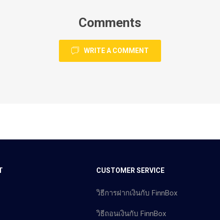
Comments
WRITE A COMMENT
T
CUSTOMER SERVICE
วิธีการฝากเงินกับ FinnBox
วิธีถอนเงินกับ FinnBox