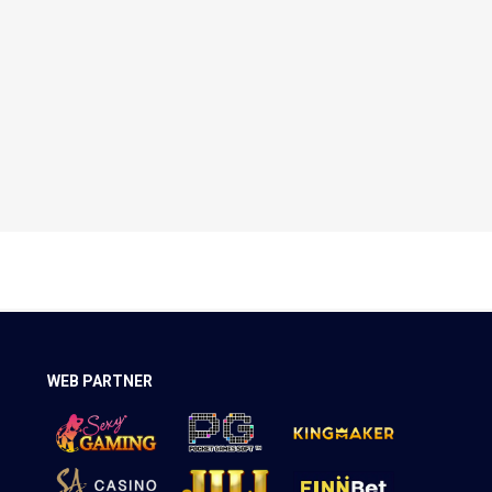
WEB PARTNER