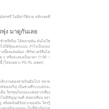
ครฟรี ไม่มีค่าใช้จ่าย คลิกเลยที่
พุ่ง มาดูกันเลย
เข้าฟรีสปิน ได้หลายพัน มันไม่ใช่
ังไงก็มีลุ้นแตกแบบ กำไรเป็นกอบ
นี้คนเล่นน้อย เซิร์ฟเวอร์ลื่นไห
ย ๆ หรือจะลองเป็นเวลา 11.00 –
นี้ (โดยเฉพาะ PG กับ Joker)
วลาเลิกงานของสายปั่นมือโปร หลาย
์ของจริง) เป็นช่วงที่ระบบมักจะ
ดิม ใครทุนไม่เยอะแต่อยากเสี่ยง
้าไม่มีสัญญาณดี ค่อยเปลี่ยน อย่า
 สล็อตมันมีจังหวะของมัน ใครรู้
ะ แตกจริงแน่นอน เว็บนี้ทำเงินง่าย