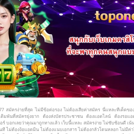
 สมัครง่ายที่สุด ไม่มีข้อต่อรอง ไม่ต้องเสียค่าสมัคร นี่แหละทีเด็ดขอ
ดิมพันที่สมัครยุ่งยาก ต้องส่งบัตรประชาชน ต้องแอดไลน์ ต้องรอแ
์ บอกเลยว่าคุณมาถูกทางแล้ว เว็บนี้แหละ สมัครง่าย ไม่ซับซ้อนดี เน้น
ทันที ไม่ต้องง้อแอดมิน ไม่ต้องแนบเอกสาร ไม่ต้องกลัวโดนหลอก ไม่มีค่า