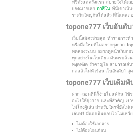
ฟรีตั้งแต่ครั้งแรก สบายใจได้เลย
ยอดมากเลย
กาสิโน
ที่นี่เขาเน
รางวัลใหญ่กันได้แล้ว ที่นี่แหละ อ
topone777
เว็บอันดับ
เว็บนี้สมัครง่ายสุด ทำรายการด
หรือมือใหม่ที่ไม่อยากยุ่งยาก t
ทดลองระบบ อยากดูหน้าเว็บก่อน
ทุกอย่างในเว็บเดียว มันครบถ้วนดี
หงุดหงิด รำคาญใจ สามารถเล่นทุ
กดแล้วไม่หัวร้อน เว็บอันดับ1 สุดค
topone777
เว็บเดิมพั
ฝาก–ถอนที่นี่ก็ง่ายไม่แพ้กัน ใช
อะไรให้ยุ่งยาก และที่สำคัญ เราจะ
ไม่โกงผู้เล่น สำหรับใครที่ยังไม
เล่นฟรี มีแอดมินตอบไว ไม่เหวี่ย
ไม่ต้องใช้เอกสาร
ไม่ต้องโอนก่อน