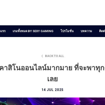
าแรก
เกมทั้งหมด BY SEXY GAMING
โปรโมชั่น
บทความ
ติดต
BACK TO ALL
มคาสิโนออนไลน์มากมาย ที่จะพาท
เลย
14 JUL 2025