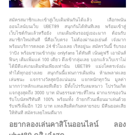
สมัครสมาชิกและเข้าสู่เว็บเดิมพันกันได้แล้ว เลือกพนัน
ออนไลน์บนเว็บ UBET89 สนุกกันได้ทันทีเลย พร้อมเข้าสู่
เว็บไซต์กันแล้วหรือยัง เกมเดิมพันรออยู่เยอะมาก ต้อนรับ
สมาชิกใหม่ทันที นี่คือเว็บตรง ไม่ต้องผ่านเอเย่นต์ เจ๋งมาก
พร้อมบริการตลอด 24 ชั่วโมงเลย เริสอยู่นะ สมัครวันนี้ รับรอง
ว่าปัง พร้อมชวนเข้ากลุ่ม onlyfans ได้ทันที เน้นดูฟรี เอามันส์
ฟินๆ เติมเพิ่มแค่ 100 เดียว ดึงเข้ากลุ่มเลย บอกแล้วเว็บเราไม่
ได้มีดีแค่เกมเดิมพันเพียงเท่าน้น UBET89 แม่งโคตรเจ๋งอ่ะ
ทำได้ทุกอย่างเลย สนุกกันนี้แฟนการเดิมพัน ห้ามพลาดเลย
เล่นชนะ แจกรางวัลสุดปังแน่นอน แจกหนักทุกวัน มูลค่า
มากกว่าหลักแสนเลยทีเดียว มีทั้งโปรรับลมหนาว โปรวันเกิด
แจกสูงสุดถึง 3000 บาท มันธรรมดาซะที่ไหน ฝากแรกของวัน
รับโบนัสฟรีทันที 100% พร้อมทั้ง ถ้ายกก๊วนเพื่อนมาเล่นด้วย
รับฟรีเพิ่มอีก 120 บาท แทงเสียติดกันหลายรอบ มีคืนยอดเสีย
ให้ทันที สมัครเลยไหมดีมาก
อยากลองเล่นคาสิโนออนไลน์ ลอง