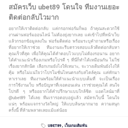
สมัครเว็บ
ubet89
โดนใจ ทีมงานเยอะ
ติดต่อกลับไวมาก
อยากให้เราติดต่อกลับ แค่กรอกฟอร์มก็พอ ถ้าคุณสะดวกใช้
งานผ่านฟอร์มออนไลน์ ไม่ต้องยุ่งยากเลย แค่เข้าไปที่หน้าเว็บ
แล้วกรอกข้อมูลลงใน ฟอร์มติดต่อ พร้อมระบุคำถามหรือเรื่อง
ที่อยากให้เราช่วย ทีมงานจะรีบตรวจสอบแล้วติดต่อกลับหา
คุณเร็วที่สุด เพื่อให้คุณได้คำตอบไวแบบไม่ต้องรอนาน อยาก
ได้คำแนะนำเรื่องเกมหรือโปรดี ๆ ที่นี่ก็ทำได้เหมือนกัน ไม่ใช่
เรื่องยากสักนิด เลือกเกมยังไงให้เหมาะ, จะวางเดิมพันยังไงให้
คุ้ม หรือไม่แน่ใจว่าโปรโมชั่นไหนตรงกับสไตล์คุณ แค่ทักมา
หาเราเลย ทีมงานพร้อมให้คำแนะนำแบบเต็มที่ จะเป็นเรื่อง
การใช้งานเว็บ หรือปัญหาที่เจอตอนเล่น เราช่วยคุณได้ สนใจ
โปรดี ๆ หรืออยากได้คำปรึกษาแบบใกล้ชิด แอดไลน์มาที่
@ubet89 ได้เลย ทีมเรารอตอบอยู่แล้ว สมัครเว็บนี้ โดนใจ
แน่ๆ พร้อมแจกรางวัลใหญ่ ให้แบบล้นๆมากมาย ความสนุก
ครั้งนี้ ที่ห้ามพลาดเลยแม้แต่น้อย
UBET89
,
เว็บเกมเดิมพัน