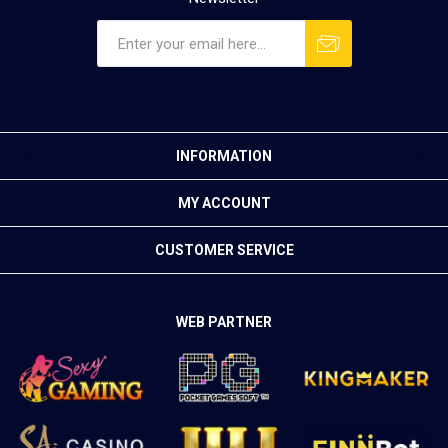
INFORMATION
MY ACCOUNT
CUSTOMER SERVICE
WEB PARTNER