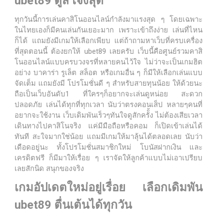
ubet89
ดูสิ เจ๋งสุด
ทุกวันนี้การเล่นคาสิโนออนไลน์กำลังมาแรงสุด ๆ โดยเฉพาะ
ในไทยเองก็มีคนเล่นกันเยอะมาก เพราะเข้าถึงง่าย เล่นที่ไหน
ก็ได้ แถมยังมีเกมให้เลือกเพียบ แต่ถ้าถามหาเว็บที่ครบเครื่อง
ที่สุดตอนนี้ ต้องยกให้ ubet89 เลยครับ เว็บนี้คือศูนย์รวมคาสิ
โนออนไลน์แบบครบวงจรที่หลายคนไว้ใจ ไม่ว่าจะเป็นเกมฮิต
อย่าง บาคาร่า รูเล็ต สล็อต หรือเกมอื่น ๆ ก็มีให้เลือกเล่นแบบ
จัดเต็ม แถมยังมี โปรโมชั่นดี ๆ สำหรับสายทุนน้อย ให้ด้วยนะ
ถือเป็นเว็บอันดับ1 ที่ใครๆก็อยากจะเล่นดูหน่อย สะดวก
ปลอดภัย เล่นได้ทุกที่ทุกเวลา นับว่าตรงคอนเส็ป หลายๆคนที่
อยากจะใช้งาน เว็บเดิมพันเร็วๆทันใจดูสักครัั้ง ไม่ต้องเสียเวลา
เดินทางไปคาสิโนจริง แค่มีมือถือหรือคอม ก็เปิดเข้าเล่นได้
ทันที สะใจมากใช่น้อย แถมมีเกมให้มาลุ้นได้ตลอดเลย นับว่า
เดือดอยู่นะ ทั้งโปรโมชั่นสมาชิกใหม่ โบนัสฝากเงิน และ
เครดิตฟรี ก็มีมาให้เรื่อย ๆ เราจัดให้ลูกค้าแบบไม่เอาเปรียบ
เลยสักนิด สนุกของจริง
เกมอัปเดตใหม่อยู่เรื่อย เลือกเดิมพัน
ubet89
ตื่นเต้นได้ทุกวัน