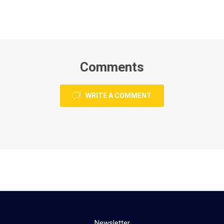
Comments
WRITE A COMMENT
Newsletter